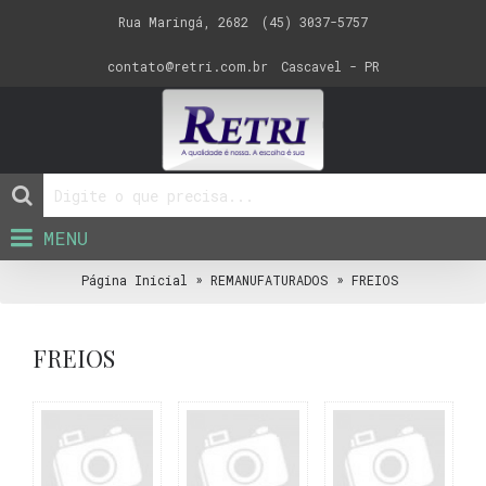
Rua Maringá, 2682
(45) 3037-5757
contato@retri.com.br
Cascavel - PR
MENU
»
»
Página Inicial
REMANUFATURADOS
FREIOS
FREIOS