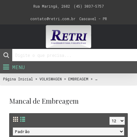
Rua Maringá, 2682
(45) 3037-5757
contato@retri.com.br
Cascavel - PR
MENU
»
»
»
Página Inicial
VOLKSWAGEN
EMBREAGEM
Mancal de Embreagem
Mancal de Embreagem