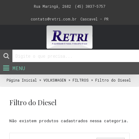
Rua Maringá, 2682
(45) 3037-5757
contato@retri.com.br
Cascavel - PR
MENU
»
»
»
Página Inicial
VOLKSWAGEN
FILTROS
Filtro do Diesel
Filtro do Diesel
Não existem produtos cadastrados nessa categoria.