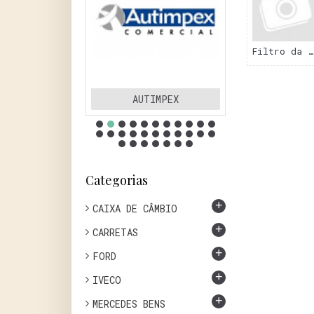
Filtro da Água
DER
AUTIMPEX
BATI
Categorias
+
CAIXA DE CÂMBIO
+
CARRETAS
+
FORD
+
IVECO
+
MERCEDES BENS