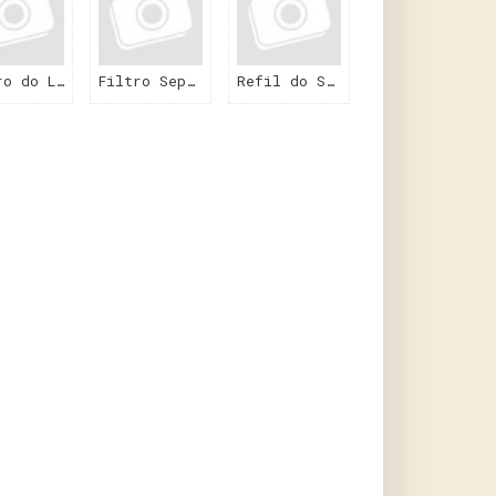
Filtro do Lubrificante
Filtro Separador da Água/Combustivel
Refil do Secador de Ar
S
BORGWARNER
EATON