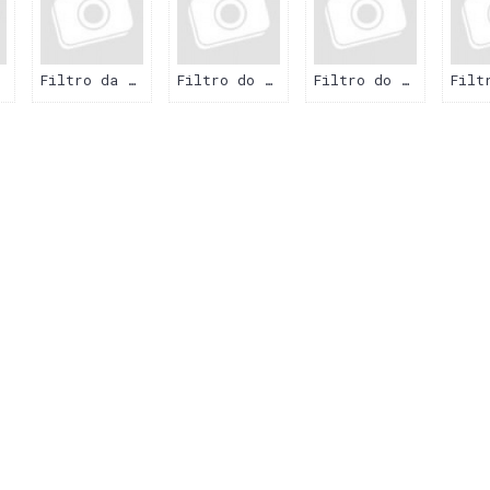
Filtro da Cabine
Filtro do Ar
Filtro do Combustivel
STA
BIAGIO
BIN