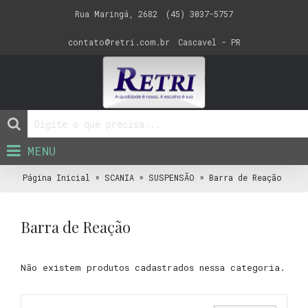
Rua Maringá, 2682
(45) 3037-5757
contato@retri.com.br
Cascavel - PR
MENU
»
»
»
Página Inicial
SCANIA
SUSPENSÃO
Barra de Reação
Barra de Reação
Não existem produtos cadastrados nessa categoria.