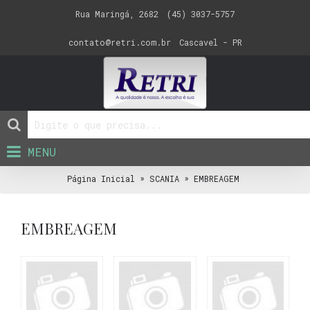
Rua Maringá, 2682
(45) 3037-5757
contato@retri.com.br
Cascavel - PR
MENU
»
»
Página Inicial
SCANIA
EMBREAGEM
EMBREAGEM