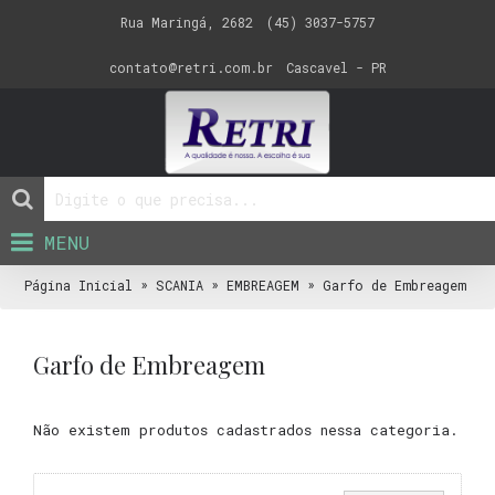
Rua Maringá, 2682
(45) 3037-5757
contato@retri.com.br
Cascavel - PR
MENU
»
»
»
Página Inicial
SCANIA
EMBREAGEM
Garfo de Embreagem
Garfo de Embreagem
Não existem produtos cadastrados nessa categoria.