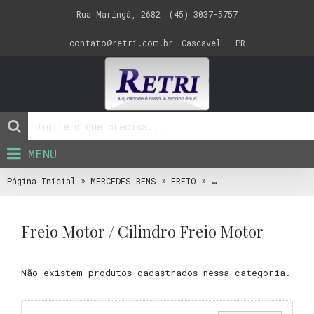
Rua Maringá, 2682
(45) 3037-5757
contato@retri.com.br
Cascavel - PR
MENU
»
»
»
Página Inicial
MERCEDES BENS
FREIO
Valvulas Pneumaticas
Freio Motor / Cilindro Freio Motor
Não existem produtos cadastrados nessa categoria.