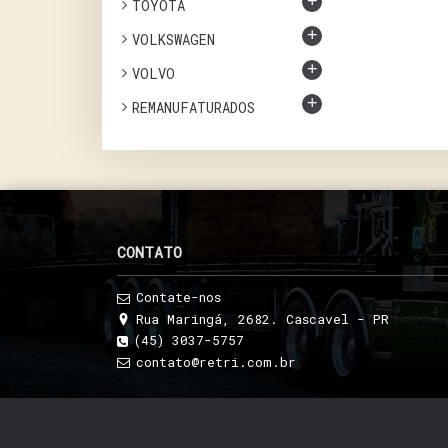
+
TOYOTA
+
VOLKSWAGEN
+
VOLVO
+
REMANUFATURADOS
CONTATO
Contate-nos
Rua Maringá, 2682. Cascavel - PR
(45) 3037-5757
contato@retri.com.br