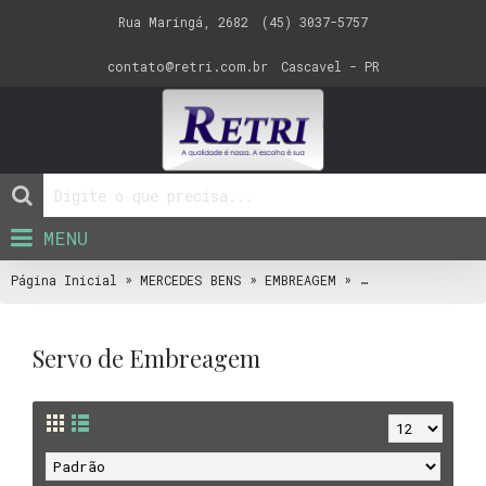
Rua Maringá, 2682
(45) 3037-5757
contato@retri.com.br
Cascavel - PR
MENU
»
»
»
Página Inicial
MERCEDES BENS
EMBREAGEM
Servo de Embreag
Servo de Embreagem