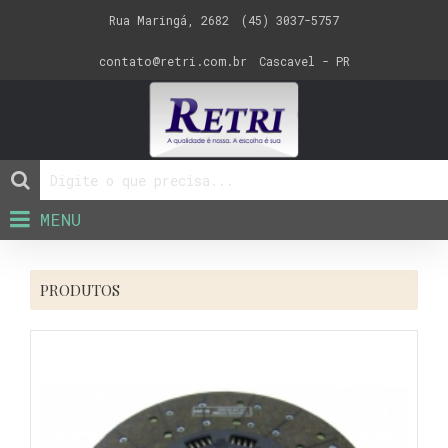
Rua Maringá, 2682
(45) 3037-5757
contato@retri.com.br
Cascavel - PR
MENU
PRODUTOS